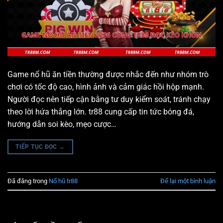
Game nổ hũ ăn tiền thường được nhắc đến như nhóm trò
chơi có tốc độ cao, hình ảnh và cảm giác hồi hộp mạnh.
Người đọc nên tiếp cận bằng tư duy kiểm soát, tránh chạy
theo lời hứa thắng lớn. tr88 cung cấp tin tức bóng đá,
hướng dẫn soi kèo, mẹo cược…
TIẾP TỤC ĐỌC
→
Đã đăng trong
Nổ hũ tr88
Để lại một bình luận