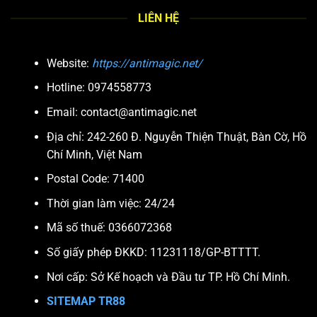
LIÊN HỆ
Website:
https://antimagic.net/
Hotline: 0974558773
Email:
contact@antimagic.net
Địa chỉ: 242-260 Đ. Nguyễn Thiện Thuật, Bàn Cờ, Hồ
Chí Minh, Việt Nam
Postal Code: 71400
Thời gian làm việc: 24/24
Mã số thuế: 0366072368
Số giấy phép ĐKKD: 11231118/GP-BTTTT.
Nơi cấp: Sở Kế hoạch và Đầu tư TP. Hồ Chí Minh.
SITEMAP TR88