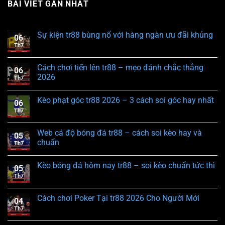
BÀI VIẾT GẦN NHẤT
Sự kiện tr88 bùng nổ với hàng ngàn ưu đãi khủng
06
Th7
Cách chơi tiến lên tr88 – mẹo đánh chắc thắng
06
2026
Th7
Kèo phạt góc tr88 2026 – 3 cách soi góc hay nhất
06
Th7
Web cá độ bóng đá tr88 – cách soi kèo hay và
05
chuẩn
Th7
Kèo bóng đá hôm nay tr88 – soi kèo chuẩn tức thì
05
Th7
Cách chơi Poker Tại tr88 2026 Cho Người Mới
04
Th7