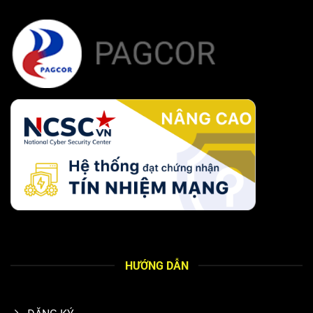
HƯỚNG DẪN