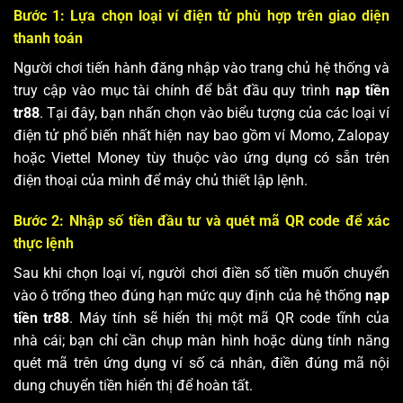
Bước 1: Lựa chọn loại ví điện tử phù hợp trên giao diện
thanh toán
Người chơi tiến hành đăng nhập vào trang chủ hệ thống và
truy cập vào mục tài chính để bắt đầu quy trình
nạp tiền
tr88
. Tại đây, bạn nhấn chọn vào biểu tượng của các loại ví
điện tử phổ biến nhất hiện nay bao gồm ví Momo, Zalopay
hoặc Viettel Money tùy thuộc vào ứng dụng có sẵn trên
điện thoại của mình để máy chủ thiết lập lệnh.
Bước 2: Nhập số tiền đầu tư và quét mã QR code để xác
thực lệnh
Sau khi chọn loại ví, người chơi điền số tiền muốn chuyển
vào ô trống theo đúng hạn mức quy định của hệ thống
nạp
tiền tr88
. Máy tính sẽ hiển thị một mã QR code tĩnh của
nhà cái; bạn chỉ cần chụp màn hình hoặc dùng tính năng
quét mã trên ứng dụng ví số cá nhân, điền đúng mã nội
dung chuyển tiền hiển thị để hoàn tất.