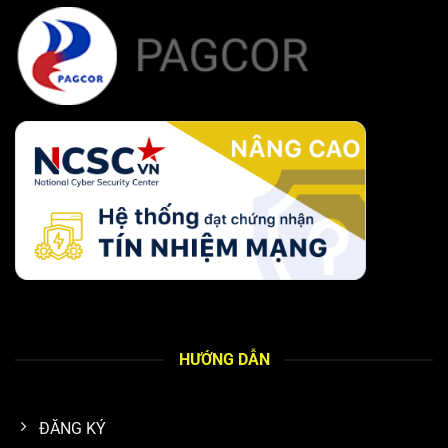
HƯỚNG DẪN
ĐĂNG KÝ