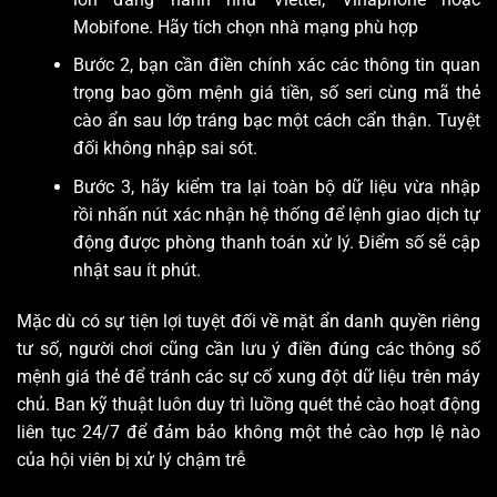
Mobifone. Hãy tích chọn nhà mạng phù hợp
Bước 2, bạn cần điền chính xác các thông tin quan
trọng bao gồm mệnh giá tiền, số seri cùng mã thẻ
cào ẩn sau lớp tráng bạc một cách cẩn thận. Tuyệt
đối không nhập sai sót.
Bước 3, hãy kiểm tra lại toàn bộ dữ liệu vừa nhập
rồi nhấn nút xác nhận hệ thống để lệnh giao dịch tự
động được phòng thanh toán xử lý. Điểm số sẽ cập
nhật sau ít phút.
Mặc dù có sự tiện lợi tuyệt đối về mặt ẩn danh quyền riêng
tư số, người chơi cũng cần lưu ý điền đúng các thông số
mệnh giá thẻ để tránh các sự cố xung đột dữ liệu trên máy
chủ. Ban kỹ thuật luôn duy trì luồng quét thẻ cào hoạt động
liên tục 24/7 để đảm bảo không một thẻ cào hợp lệ nào
của hội viên bị xử lý chậm trễ