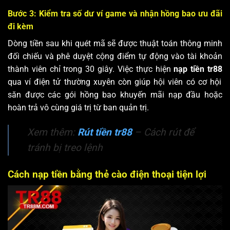
Bước 3: Kiểm tra số dư ví game và nhận hồng bao ưu đãi
đi kèm
Dòng tiền sau khi quét mã sẽ được thuật toán thông minh
đối chiếu và phê duyệt cộng điểm tự động vào tài khoản
thành viên chỉ trong 30 giây. Việc thực hiện
nạp tiền tr88
qua ví điện tử thường xuyên còn giúp hội viên có cơ hội
săn được các gói hồng bao khuyến mãi nạp đầu hoặc
hoàn trả vô cùng giá trị từ ban quản trị.
Xem thêm:
Rút tiền tr88
– Cách rút để
tránh bị treo lệnh
Cách nạp tiền bằng thẻ cào điện thoại tiện lợi