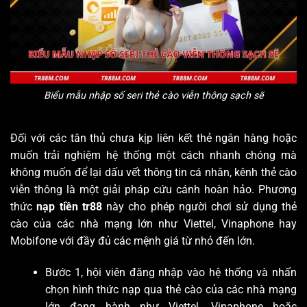
Biểu mẫu nhập số seri thẻ cào viễn thông sạch sẽ
Đối với các tân thủ chưa kịp liên kết thẻ ngân hàng hoặc
muốn trải nghiệm hệ thống một cách nhanh chóng mà
không muốn để lại dấu vết thông tin cá nhân, kênh thẻ cào
viễn thông là một giải pháp cứu cánh hoàn hảo. Phương
thức
nạp tiền tr88
này cho phép người chơi sử dụng thẻ
cào của các nhà mạng lớn như Viettel, Vinaphone hay
Mobifone với đầy đủ các mệnh giá từ nhỏ đến lớn.
Bước 1, hội viên đăng nhập vào hệ thống và nhấn
chọn hình thức nạp qua thẻ cào của các nhà mạng
lớn đang hành như Viettel, Vinaphone hoặc