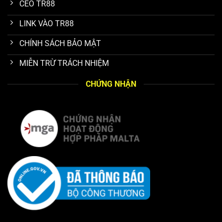
CEO TR88
LINK VÀO TR88
CHÍNH SÁCH BẢO MẬT
MIỄN TRỪ TRÁCH NHIỆM
CHỨNG NHẬN