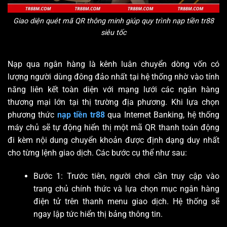
Giao diện quét mã QR thông minh giúp quy trình nạp tiền tr88
siêu tốc
Nạp qua ngân hàng là kênh luân chuyển dòng vốn có
lượng người dùng đông đảo nhất tại hệ thống nhờ vào tính
năng liên kết toàn diện với mạng lưới các ngân hàng
thương mại lớn tại thị trường địa phương. Khi lựa chọn
phương thức
nạp tiền tr88
qua Internet Banking, hệ thống
máy chủ sẽ tự động hiển thị một mã QR thanh toán động
đi kèm nội dung chuyển khoản được định dạng duy nhất
cho từng lệnh giao dịch. Các bước cụ thể như sau:
Bước 1: Trước tiên, người chơi cần truy cập vào
trang chủ chính thức và lựa chọn mục ngân hàng
điện tử trên thanh menu giao dịch. Hệ thống sẽ
ngay lập tức hiển thị bảng thông tin.